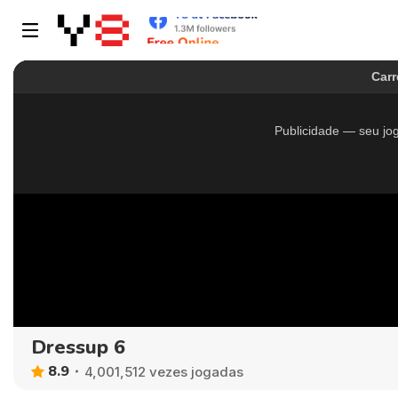
Dressup 6
8.9
4,001,512 vezes jogadas