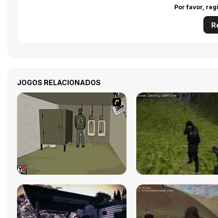
Por favor, reg
R
JOGOS RELACIONADOS