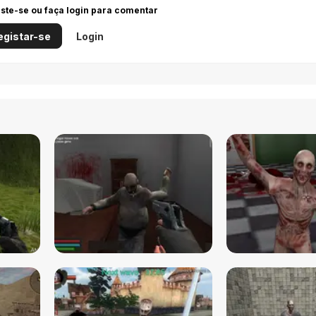
iste-se ou faça login para comentar
egistar-se
Login