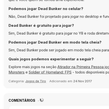
Podemos jogar Dead Bunker no celular?
Não, Dead Bunker foi projetado para jogar no desktop e f
Dead Bunker é gratuito para jogar?
Sim, Dead Bunker é gratuito para jogar no Y8 e roda direta
Podemos jogar Dead Bunker em modo tela cheia?
Sim, Dead Bunker pode ser jogado em modo tela cheia para
Quais jogos podemos experimentar a seguir?
Explore mais jogos na seção
Atirador na Primeira Pessoa jo
Monsters
e
Soldier of Homeland: FPS
- todos disponíveis p
Categoria:
Jogos de Tiro
Adicionado em
24 Nov 2017
COMENTÁRIOS