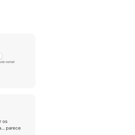
se cursor
r os
... parece