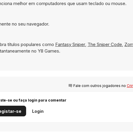
 funciona melhor em computadores que usam teclado ou mouse.
amente no seu navegador.
ra títulos populares como
Fantasy Sniper
,
The Sniper Code
,
Zom
nstantaneamente no Y8 Games.
Fale com outros jogadores no
Cri
iste-se ou faça login para comentar
egistar-se
Login