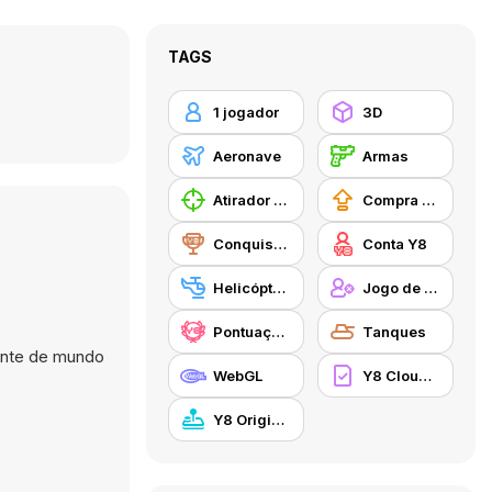
TAGS
1 jogador
3D
Aeronave
Armas
Atirador de Elite
Compra de Atualizações de Equipamentos
Conquistas Y8
Conta Y8
Helicóptero
Jogo de Tiro na Terceira Pessoa
Pontuação Y8
Tanques
iente de mundo
WebGL
Y8 Cloud Save
Y8 Originals