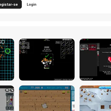
egistar-se
Login