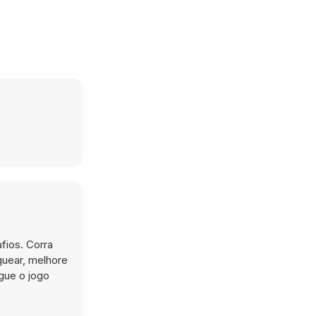
fios. Corra
quear, melhore
gue o jogo