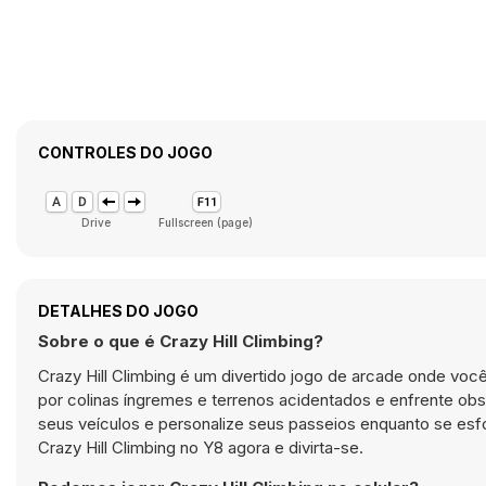
CONTROLES DO JOGO
Drive
Fullscreen (page)
DETALHES DO JOGO
Sobre o que é Crazy Hill Climbing?
Crazy Hill Climbing é um divertido jogo de arcade onde voc
por colinas íngremes e terrenos acidentados e enfrente obs
seus veículos e personalize seus passeios enquanto se esfo
Crazy Hill Climbing no Y8 agora e divirta-se.