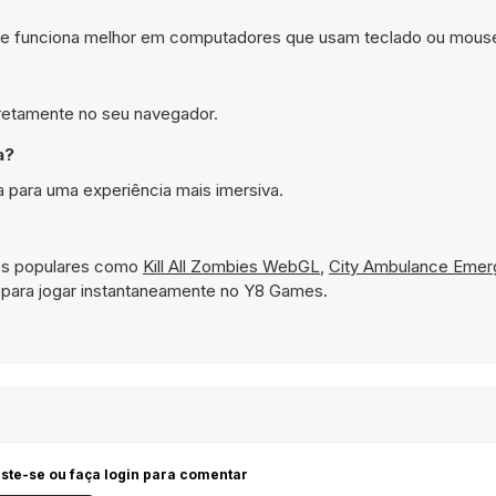
top e funciona melhor em computadores que usam teclado ou mous
diretamente no seu navegador.
a?
a para uma experiência mais imersiva.
los populares como
Kill All Zombies WebGL
,
City Ambulance Eme
 para jogar instantaneamente no Y8 Games.
iste-se ou faça login para comentar