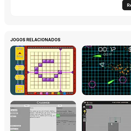
R
JOGOS RELACIONADOS