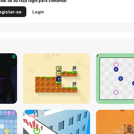
iste-se ou faça login para comentar
egistar-se
Login