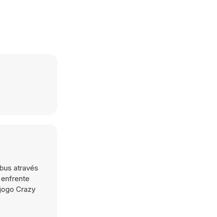
ibus através
 enfrente
 jogo Crazy