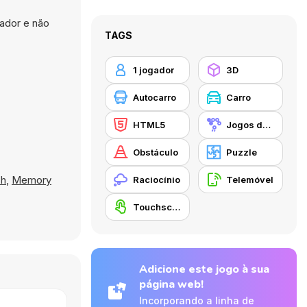
ador e não
TAGS
1 jogador
3D
Autocarro
Carro
HTML5
Jogos de Correspondência
Obstáculo
Puzzle
sh
,
Memory
Raciocínio
Telemóvel
Touchscreen
Adicione este jogo à sua
página web!
Incorporando a linha de