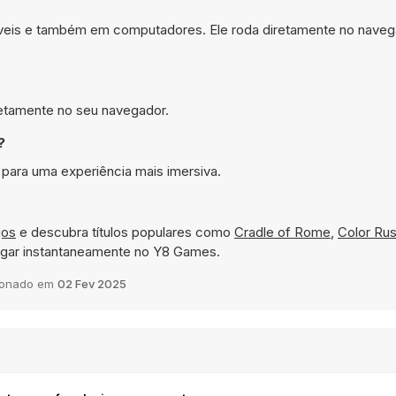
óveis e também em computadores. Ele roda diretamente no naveg
iretamente no seu navegador.
?
 para uma experiência mais imersiva.
gos
e descubra títulos populares como
Cradle of Rome
,
Color Ru
jogar instantaneamente no Y8 Games.
ionado em
02 Fev 2025