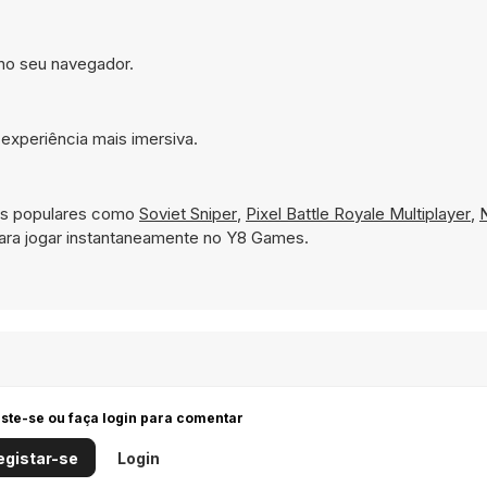
 no seu navegador.
experiência mais imersiva.
los populares como
Soviet Sniper
,
Pixel Battle Royale Multiplayer
,
N
para jogar instantaneamente no Y8 Games.
iste-se ou faça login para comentar
egistar-se
Login