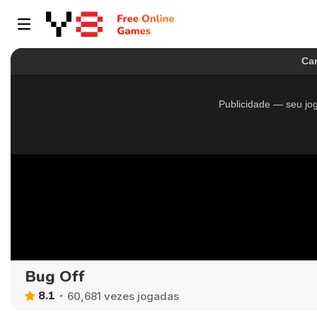
Bug Off
8.1
60,681 vezes jogadas