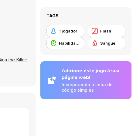
TAGS
1 jogador
Flash
Habilidade com o Rato
Sangue
ina the Killer:
Adicione este jogo à sua
página web!
Incorporando a linha de
código simples