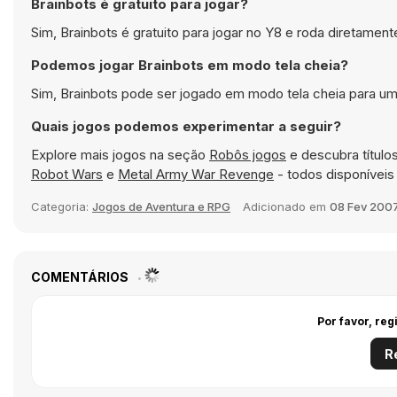
Brainbots é gratuito para jogar?
Sim, Brainbots é gratuito para jogar no Y8 e roda diretamen
Podemos jogar Brainbots em modo tela cheia?
Sim, Brainbots pode ser jogado em modo tela cheia para um
Quais jogos podemos experimentar a seguir?
Explore mais jogos na seção
Robôs jogos
e descubra títul
Robot Wars
e
Metal Army War Revenge
- todos disponíveis
Categoria:
Jogos de Aventura e RPG
Adicionado em
08 Fev 200
COMENTÁRIOS
Por favor, reg
R