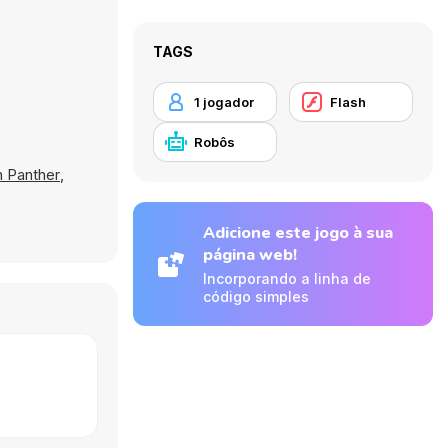
TAGS
1 jogador
Flash
Robôs
n Panther
,
Adicione este jogo à sua
página web!
Incorporando a linha de
código simples