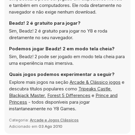
e também em computadores. Ele roda diretamente no
navegador e não exige nenhum download.
Beadz! 2 é gratuito para jogar?
Sim, Beadz! 2 é gratuito para jogar no Y8 e roda
diretamente no seu navegador.
Podemos jogar Beadz! 2 em modo tela cheia?
Sim, Beadz! 2 pode ser jogado em modo tela cheia para
uma experiência mais imersiva.
Quais jogos podemos experimentar a seguir?
Explore mais jogos na seção
Arcade & Clássico jogos
e
descubra títulos populares como
Tripeaks Castle
,
Blackjack Master
,
Forest 5 Differences
e
Prince and
Princess
- todos disponíveis para jogar
instantaneamente no Y8 Games.
Categoria:
Arcade e Jogos Clássicos
Adicionado em
03 Ago 2010