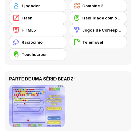
1 jogador
Combine 3
Flash
Habilidade com o Rato
HTML5
Jogos de Correspondência
Raciocínio
Telemóvel
Touchscreen
PARTE DE UMA SÉRIE: BEADZ!