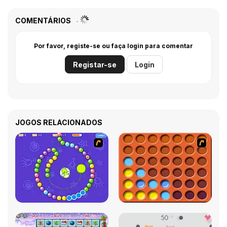
COMENTÁRIOS
Por favor, registe-se ou faça login para comentar
Registar-se
Login
JOGOS RELACIONADOS