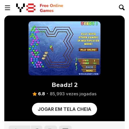
Beadz! 2
6.8
85,993 vezes jogadas
JOGAR EM TELA CHEIA