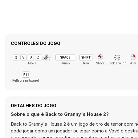
CONTROLES DO JOGO
Move
Jump
Run
Shoot
Look around
Aim
Fullscreen (page)
DETALHES DO JOGO
Sobre o que é Back to Granny's House 2?
Back to Granny's House 2 é um jogo de tiro de terror com n
pode jogar como um jogador ou jogar como a Vovó e destru
perseguições emocionantes e encontros mortais, cada escol