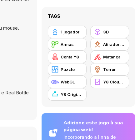
TAGS
ou mouse.
1 jogador
3D
Armas
Atirador na Primeira Pessoa
Conta Y8
Matança
Puzzle
Terror
WebGL
Y8 Cloud Save
e
Real Bottle
Y8 Originals
Adicione este jogo à sua
página web!
Incorporando a linha de