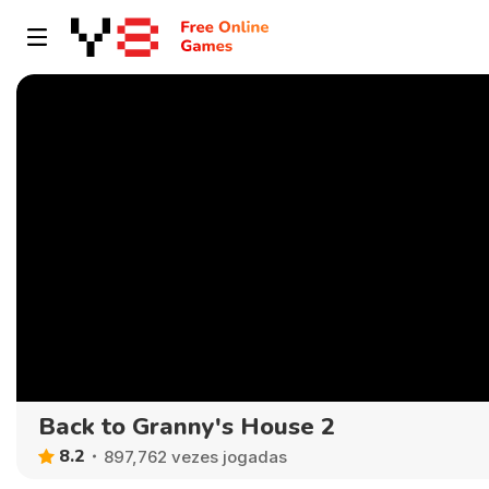
Back to Granny's House 2
8.2
897,762 vezes jogadas