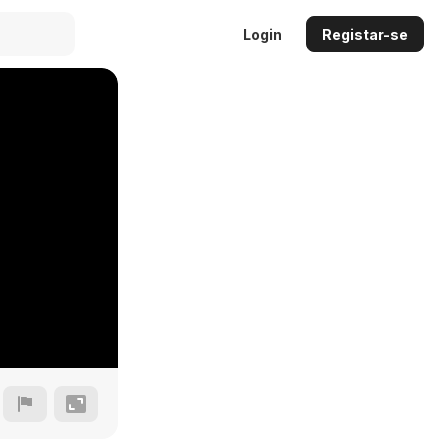
Login
Registar-se