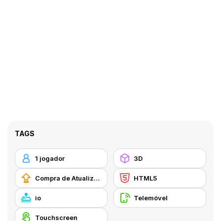
TAGS
1 jogador
3D
Compra de Atualizações de Equipamentos
HTML5
io
Telemóvel
Touchscreen