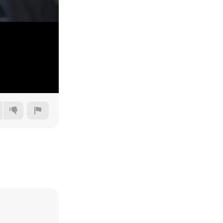
240p
360p
480p
720p