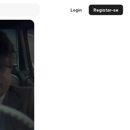
Login
Registar-se
Auto
144p