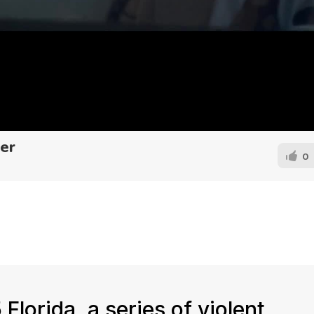
ler
0
Florida, a series of violent