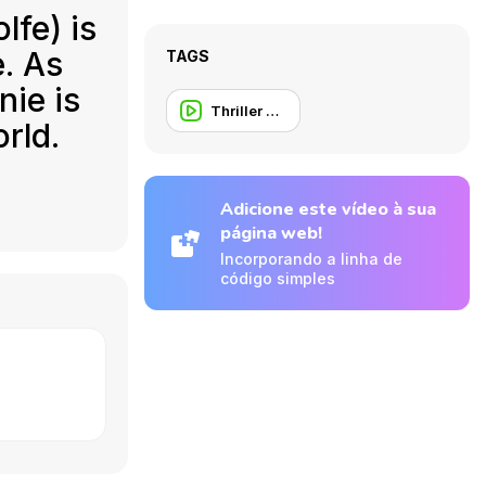
fe) is
. As
TAGS
nie is
Thriller Trailer
rld.
Adicione este vídeo à sua
página web!
Incorporando a linha de
código simples