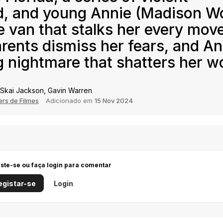
, and young Annie (Madison Wol
 van that stalks her every move
rents dismiss her fears, and An
g nightmare that shatters her wo
n, Skai Jackson, Gavin Warren
ers de Filmes
Adicionado em
15 Nov 2024
iste-se ou faça login para comentar
egistar-se
Login