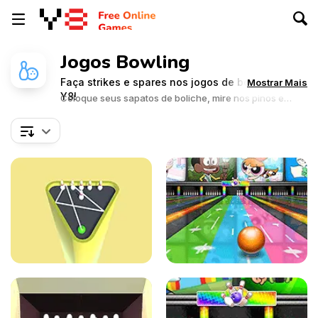
Jogos Bowling
Faça strikes e spares nos jogos de boliche no
Mostrar Mais
Y8!
Coloque seus sapatos de boliche, mire nos pinos e
experimente a emoção da pista. Prepare-se para levar
a vitória nesses jogos cheios de diversão!