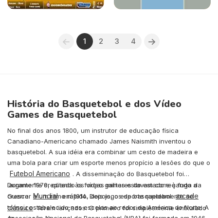
1
2
3
4
História do Basquetebol e dos Vídeo
Games de Basquetebol
No final dos anos 1800, um instrutor de educação física
Canadiano-Americano chamado James Naismith inventou o
basquetebol. A sua idéia era combinar um cesto de madeira e
uma bola para criar um esporte menos propício a lesões do que o
Futebol Americano
. A disseminação do Basquetebol foi
largamente creditada às forças militares do estado e à fuga da
Durante 1979, quando os vídeo games estavam começando a
Mundial
arcade
Guerra
crescer a um ritmo rápido, dois jogos de basquetebol
em 1914. Depois, o esporte rapidamente se
tornou estabelecido nas escolas ao redor da América do Norte. A
clássico
foram lançados. O primeiro foi simplesmente entitulado