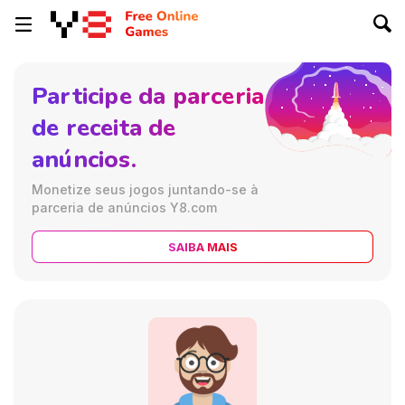
Participe da parceria
de receita de
anúncios.
Monetize seus jogos juntando-se à
parceria de anúncios Y8.com
SAIBA MAIS